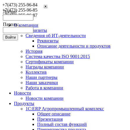
+7(473) 255-96-84
+7(473) 255-96-85
Логин:
+7(473) 255-96-87
Пароль:
О компании
Реквизиты
Сведения об ИТ-деятельности
Реквизиты
Описание деятельности и продуктов
История
Система качества ISO 9001:2015
Сертификаты компании
Награды компании
Коллектив
Наши партнеры
Наши заказчики
Работа в компании
Новости
Новости компании
Продукты
1С:ERP Агропромышленный комплекс
Общее описание
Презентация
Полный состав функций
Преимущества продукта