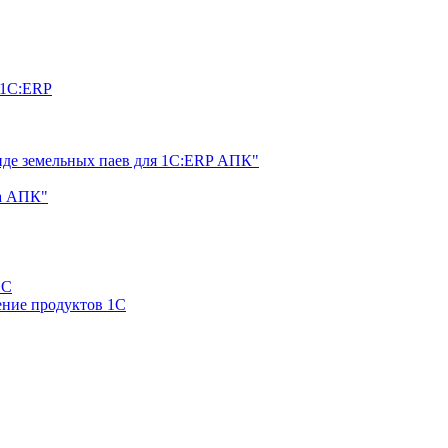
 1С:ERP
нде земельных паев для 1С:ERP АПК"
а АПК"
1С
ние продуктов 1С