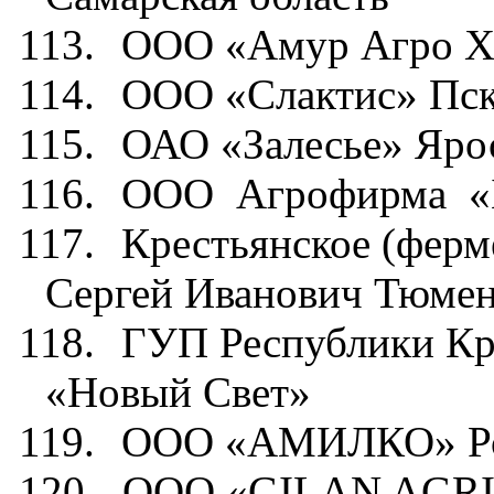
113.
ООО «Амур Агро Хо
114.
ООО «Слактис» Пск
115.
ОАО «Залесье» Ярос
116.
ООО
Агрофирма
«
117.
Крестьянское (ферм
Сергей Иванович Тюмен
118.
ГУП Республики Кр
«Новый Свет»
119.
ООО «АМИЛКО» Рос
120.
ООО
«GILAN AGRI