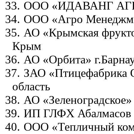
33.
ООО «ИДАВАНГ АГРО
34.
ООО «Агро Менеджме
35.
АО «Крымская фрукто
Крым
36.
АО «Орбита» г.Барна
37.
ЗАО «Птицефабрика О
область
38.
АО «Зеленоградское»
39.
ИП ГЛФХ Абалмасов 
40.
ООО «Тепличный комп