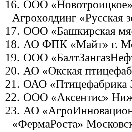
16.
ООО «Новотроицкое» 
Агрохолдинг «Русская 
17.
ООО «Башкирская мя
18.
АО ФПК «Майт» г. М
19.
ООО «БалтЗангазНефт
20.
АО «Окская птицефаб
21.
ОАО «Птицефабрика 
22.
ООО «Аксентис» Ниже
23.
АО «АгроИнновацион
«ФермаРоста» Московск