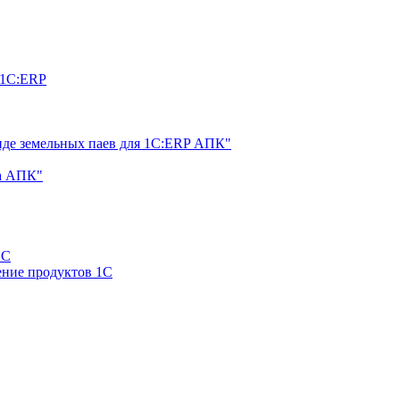
 1С:ERP
нде земельных паев для 1С:ERP АПК"
а АПК"
1С
ние продуктов 1С