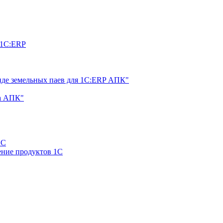
 1С:ERP
нде земельных паев для 1С:ERP АПК"
а АПК"
1С
ние продуктов 1С