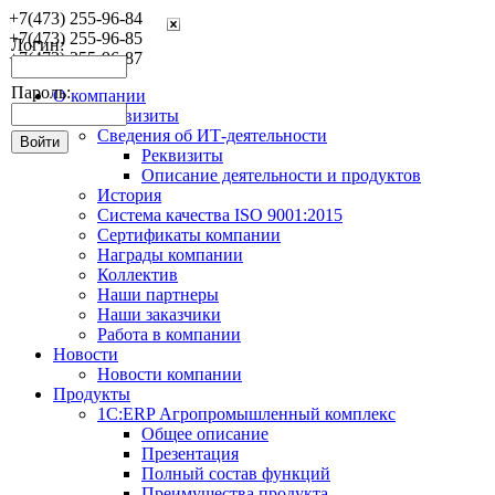
+7(473) 255-96-84
+7(473) 255-96-85
Логин:
+7(473) 255-96-87
Пароль:
О компании
Реквизиты
Сведения об ИТ-деятельности
Реквизиты
Описание деятельности и продуктов
История
Система качества ISO 9001:2015
Сертификаты компании
Награды компании
Коллектив
Наши партнеры
Наши заказчики
Работа в компании
Новости
Новости компании
Продукты
1С:ERP Агропромышленный комплекс
Общее описание
Презентация
Полный состав функций
Преимущества продукта